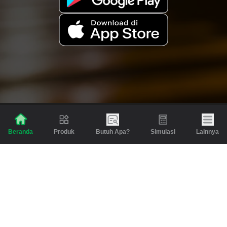
Produk
Butuh Apa?
Simulasi
Lainnya
Beranda
Produk
Berita dan Artikel
Gadai
Emas
Pinjaman
Inspirasi
Emas
Investasi
Jasa Lainnya
Simulasi
Bantuan
Tabungan Emas
Syarat & Ketentuan