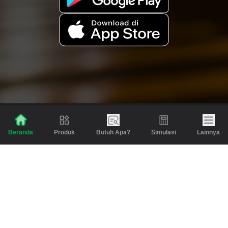
Produk
Butuh Apa?
Simulasi
Lainnya
Beranda
Produk
Berita dan Artikel
Gadai
Emas
Pinjaman
Inspirasi
Emas
Investasi
Jasa Lainnya
Simulasi
Bantuan
Tabungan Emas
Syarat & Ketentuan