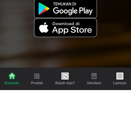
Produk
Butuh Apa?
Simulasi
Lainnya
Beranda
Produk
Berita dan Artikel
Gadai
Emas
Pinjaman
Inspirasi
Emas
Investasi
Jasa Lainnya