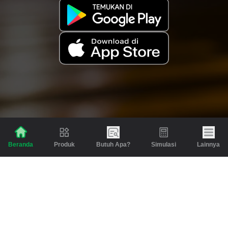
Produk
Butuh Apa?
Simulasi
Lainnya
Beranda
Produk
Berita dan Artikel
Gadai
Emas
Pinjaman
Inspirasi
Emas
Investasi
Jasa Lainnya