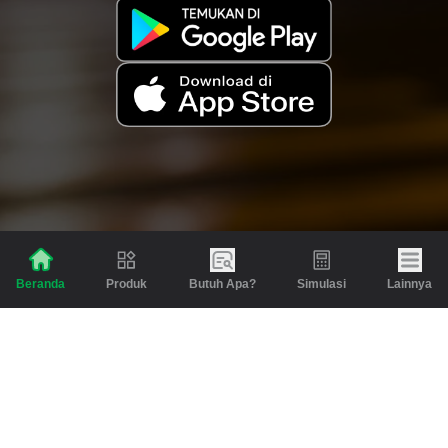
Produk
Butuh Apa?
Simulasi
Lainnya
Beranda
Produk
Berita dan Artikel
Gadai
Emas
Pinjaman
Inspirasi
Emas
Investasi
Jasa Lainnya