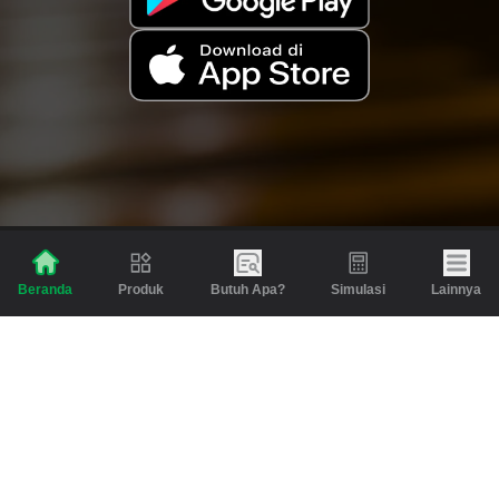
Produk
Butuh Apa?
Simulasi
Lainnya
Beranda
Produk
Berita dan Artikel
Gadai
Emas
Pinjaman
Inspirasi
Emas
Investasi
Jasa Lainnya
Simulasi
Bantuan
Tabungan Emas
Syarat & Ketentuan