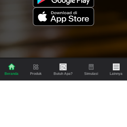
Produk
Butuh Apa?
Simulasi
Lainnya
Beranda
Produk
Berita dan Artikel
Gadai
Emas
Pinjaman
Inspirasi
Emas
Investasi
Jasa Lainnya
Simulasi
Bantuan
Tabungan Emas
Syarat & Ketentuan