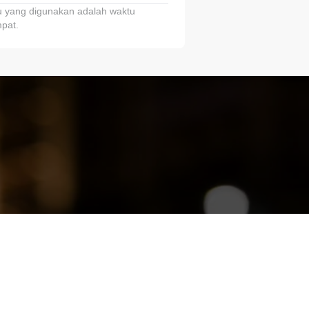
 yang digunakan adalah waktu
pat.
ariTring!”