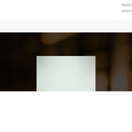
Waktu
setem
h dan Kembangkan Finansialmu #MulaiD
Klik link untuk mengunduh aplikasi