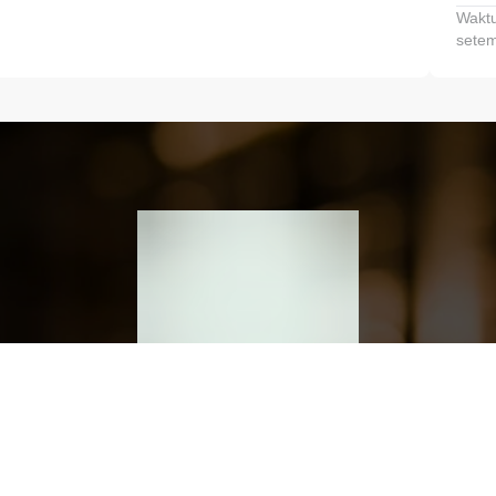
Waktu
setem
h dan Kembangkan Finansialmu #MulaiD
Klik link untuk mengunduh aplikasi