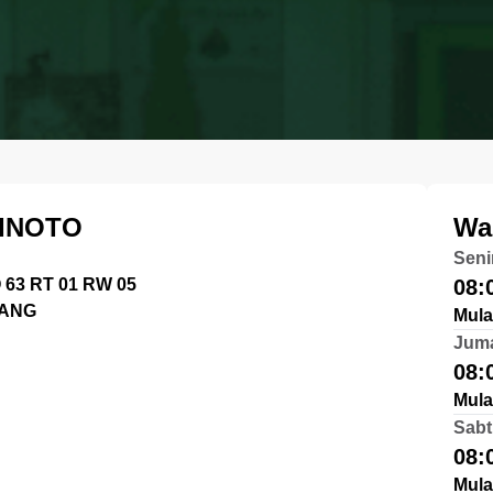
INOTO
Wa
Seni
63 RT 01 RW 05
08:
RANG
Mula
Jum
08:
Mula
Sabt
08:
Mula