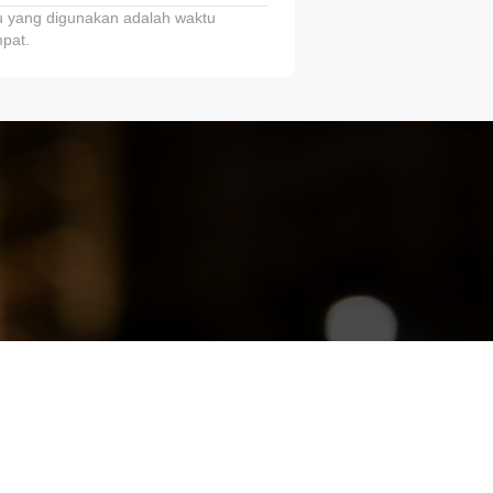
 yang digunakan adalah waktu
pat.
ariTring!”