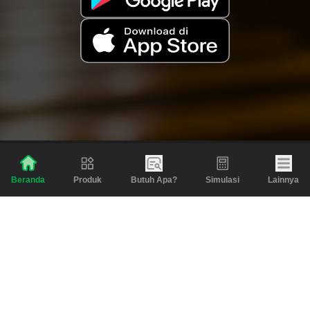
Produk
Butuh Apa?
Simulasi
Lainnya
Beranda
Produk
Berita dan Artikel
Gadai
Emas
Pinjaman
Inspirasi
Emas
Investasi
Jasa Lainnya
Simulasi
Bantuan
Tabungan Emas
Syarat & Ketentuan