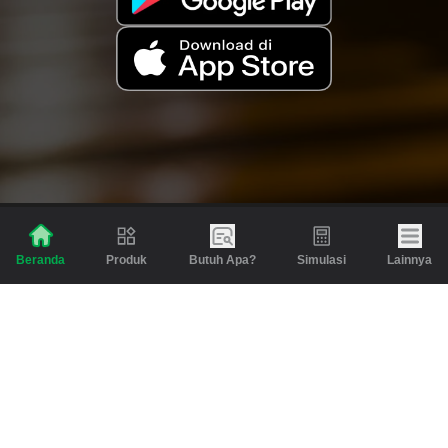
Produk
Butuh Apa?
Simulasi
Lainnya
Beranda
Produk
Berita dan Artikel
Gadai
Emas
Pinjaman
Inspirasi
Emas
Investasi
Jasa Lainnya
Simulasi
Bantuan
Tabungan Emas
Syarat & Ketentuan