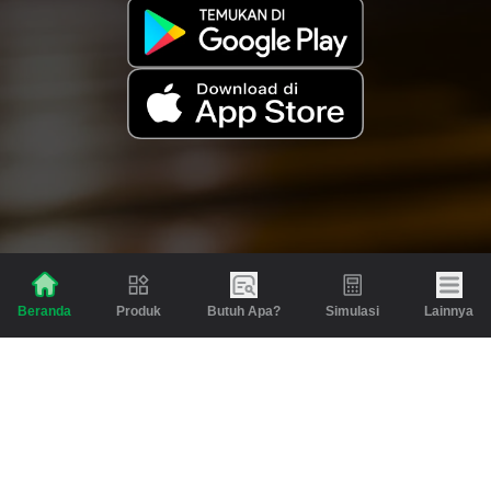
Produk
Butuh Apa?
Simulasi
Lainnya
Beranda
Produk
Berita dan Artikel
Gadai
Emas
Pinjaman
Inspirasi
Emas
Investasi
Jasa Lainnya