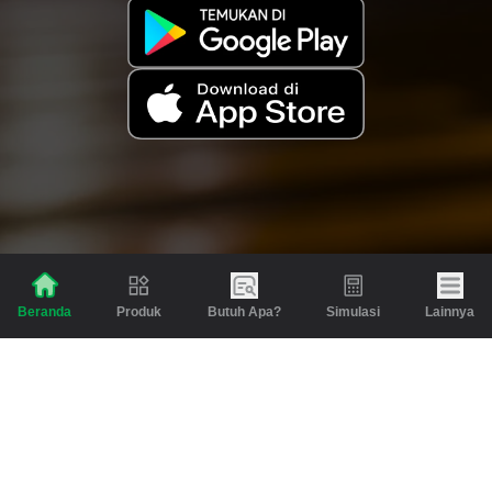
Produk
Butuh Apa?
Simulasi
Lainnya
Beranda
Produk
Berita dan Artikel
Gadai
Emas
Pinjaman
Inspirasi
Emas
Investasi
Jasa Lainnya