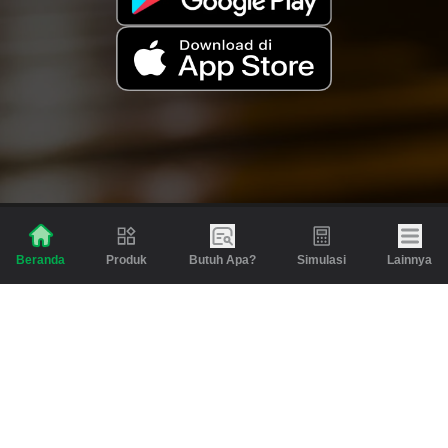
Produk
Butuh Apa?
Simulasi
Lainnya
Beranda
Produk
Berita dan Artikel
Gadai
Emas
Pinjaman
Inspirasi
Emas
Investasi
Jasa Lainnya
Simulasi
Bantuan
Tabungan Emas
Syarat & Ketentuan