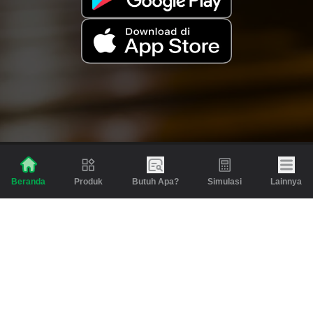
Produk
Butuh Apa?
Simulasi
Lainnya
Beranda
Produk
Berita dan Artikel
Gadai
Emas
Pinjaman
Inspirasi
Emas
Investasi
Jasa Lainnya
Simulasi
Bantuan
Tabungan Emas
Syarat & Ketentuan