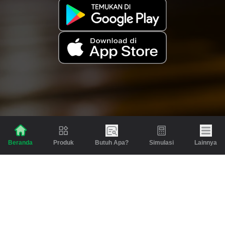
Produk
Butuh Apa?
Simulasi
Lainnya
Beranda
Produk
Berita dan Artikel
Gadai
Emas
Pinjaman
Inspirasi
Emas
Investasi
Jasa Lainnya