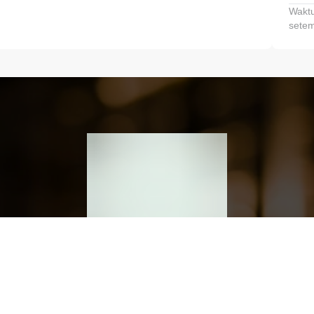
Waktu
setem
h dan Kembangkan Finansialmu #MulaiD
Klik link untuk mengunduh aplikasi