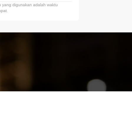
 yang digunakan adalah waktu
pat.
ariTring!”