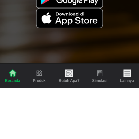
Produk
Butuh Apa?
Simulasi
Lainnya
Beranda
Produk
Berita dan Artikel
Gadai
Emas
Pinjaman
Inspirasi
Emas
Investasi
Jasa Lainnya
Simulasi
Bantuan
Tabungan Emas
Syarat & Ketentuan