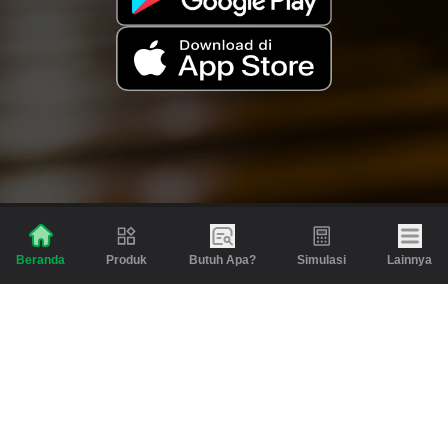
Produk
Butuh Apa?
Simulasi
Lainnya
Beranda
Produk
Berita dan Artikel
Gadai
Emas
Pinjaman
Inspirasi
Emas
Investasi
Jasa Lainnya
Simulasi
Bantuan
Tabungan Emas
Syarat & Ketentuan