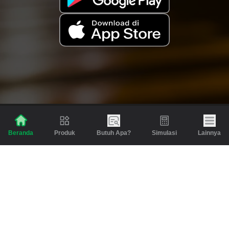
Produk
Butuh Apa?
Simulasi
Lainnya
Beranda
Produk
Berita dan Artikel
Gadai
Emas
Pinjaman
Inspirasi
Emas
Investasi
Jasa Lainnya
Simulasi
Bantuan
Tabungan Emas
Syarat & Ketentuan