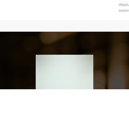
Waktu
setem
h dan Kembangkan Finansialmu #MulaiD
Klik link untuk mengunduh aplikasi