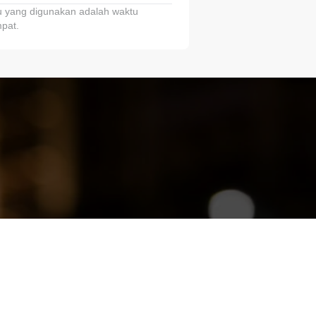
 yang digunakan adalah waktu
pat.
ariTring!”