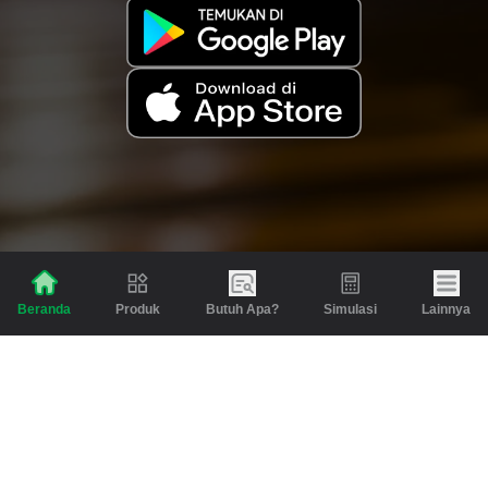
Produk
Butuh Apa?
Simulasi
Lainnya
Beranda
Produk
Berita dan Artikel
Gadai
Emas
Pinjaman
Inspirasi
Emas
Investasi
Jasa Lainnya