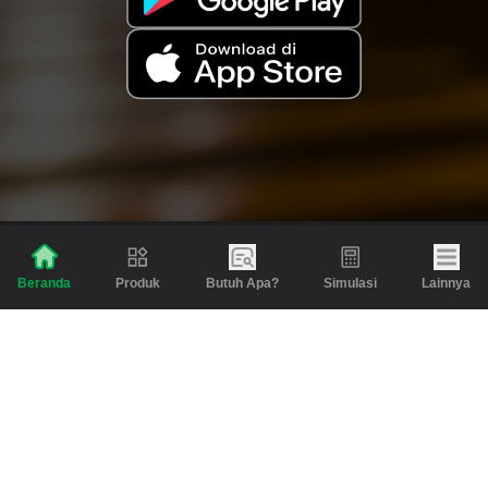
Produk
Butuh Apa?
Simulasi
Lainnya
Beranda
Produk
Berita dan Artikel
Gadai
Emas
Pinjaman
Inspirasi
Emas
Investasi
Jasa Lainnya
Simulasi
Bantuan
Tabungan Emas
Syarat & Ketentuan