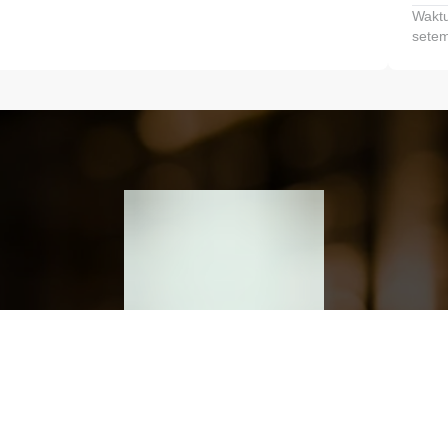
Waktu
setem
h dan Kembangkan Finansialmu #MulaiD
Klik link untuk mengunduh aplikasi