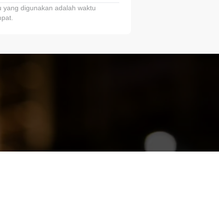
 yang digunakan adalah waktu
pat.
ariTring!”