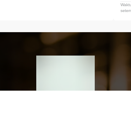
Waktu
setem
h dan Kembangkan Finansialmu #MulaiD
Klik link untuk mengunduh aplikasi