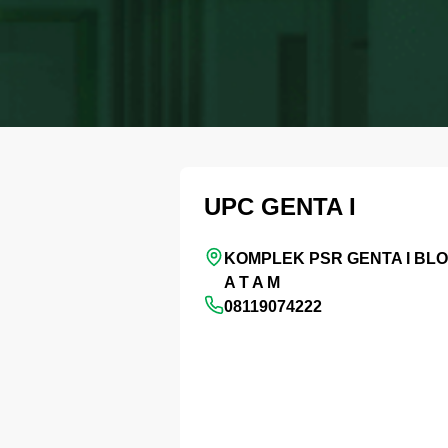
UPC GENTA I
KOMPLEK PSR GENTA I BLOK
A T A M
08119074222