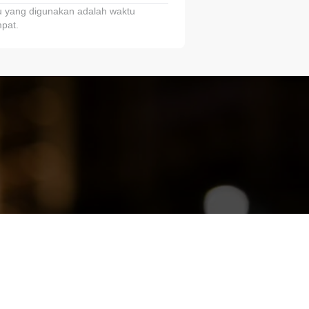
 yang digunakan adalah waktu
pat.
ariTring!”