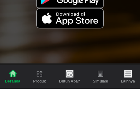
Produk
Butuh Apa?
Simulasi
Lainnya
Beranda
Produk
Berita dan Artikel
Gadai
Emas
Pinjaman
Inspirasi
Emas
Investasi
Jasa Lainnya
Simulasi
Bantuan
Tabungan Emas
Syarat & Ketentuan