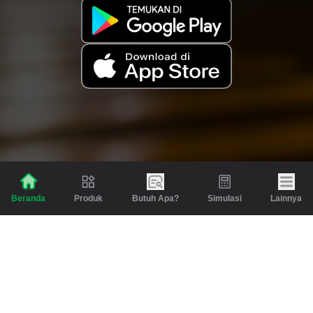
Produk
Butuh Apa?
Simulasi
Lainnya
Beranda
Produk
Berita dan Artikel
Gadai
Emas
Pinjaman
Inspirasi
Emas
Investasi
Jasa Lainnya