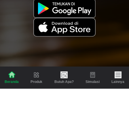
Produk
Butuh Apa?
Simulasi
Lainnya
Beranda
Produk
Berita dan Artikel
Gadai
Emas
Pinjaman
Inspirasi
Emas
Investasi
Jasa Lainnya