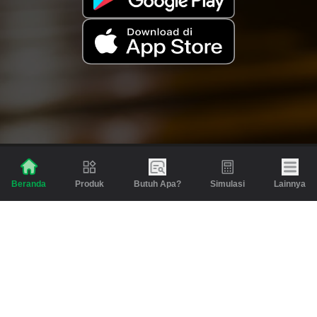
Produk
Butuh Apa?
Simulasi
Lainnya
Beranda
Produk
Berita dan Artikel
Gadai
Emas
Pinjaman
Inspirasi
Emas
Investasi
Jasa Lainnya
Simulasi
Bantuan
Tabungan Emas
Syarat & Ketentuan