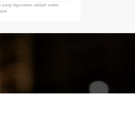
 yang digunakan adalah waktu
pat.
ariTring!”