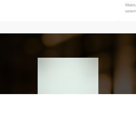
Waktu
setem
h dan Kembangkan Finansialmu #MulaiD
Klik link untuk mengunduh aplikasi