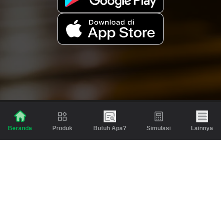
Produk
Butuh Apa?
Simulasi
Lainnya
Beranda
Produk
Berita dan Artikel
Gadai
Emas
Pinjaman
Inspirasi
Emas
Investasi
Jasa Lainnya
Simulasi
Bantuan
Tabungan Emas
Syarat & Ketentuan