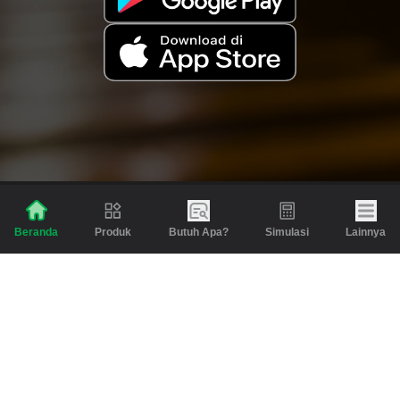
Produk
Butuh Apa?
Simulasi
Lainnya
Beranda
Produk
Berita dan Artikel
Gadai
Emas
Pinjaman
Inspirasi
Emas
Investasi
Jasa Lainnya
Simulasi
Bantuan
Tabungan Emas
Syarat & Ketentuan