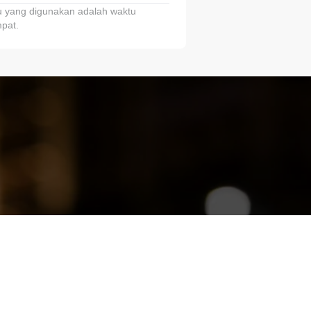
 yang digunakan adalah waktu
pat.
ariTring!”