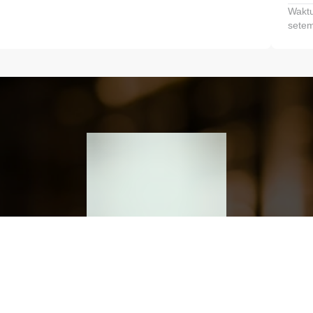
Waktu
setem
h dan Kembangkan Finansialmu #MulaiD
Klik link untuk mengunduh aplikasi