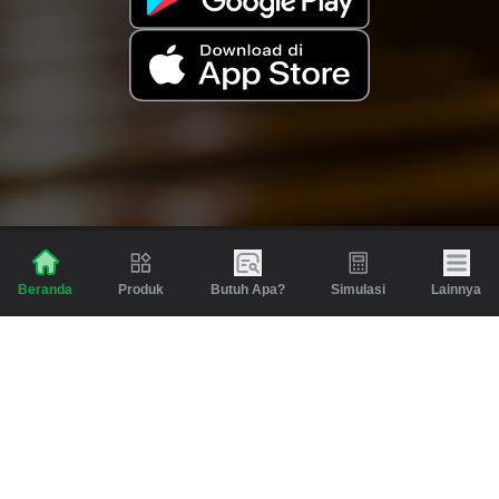
Produk
Butuh Apa?
Simulasi
Lainnya
Beranda
Produk
Berita dan Artikel
Gadai
Emas
Pinjaman
Inspirasi
Emas
Investasi
Jasa Lainnya
Simulasi
Bantuan
Tabungan Emas
Syarat & Ketentuan