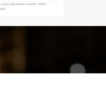
 yang digunakan adalah waktu
pat.
ariTring!”