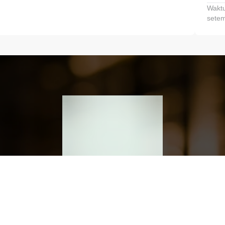
Waktu
setem
h dan Kembangkan Finansialmu #MulaiD
Klik link untuk mengunduh aplikasi