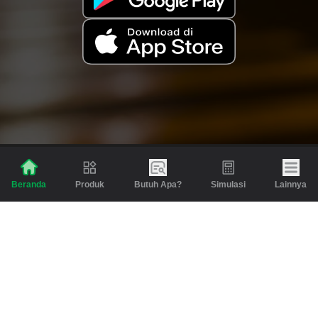
Produk
Butuh Apa?
Simulasi
Lainnya
Beranda
Produk
Berita dan Artikel
Gadai
Emas
Pinjaman
Inspirasi
Emas
Investasi
Jasa Lainnya
Simulasi
Bantuan
Tabungan Emas
Syarat & Ketentuan