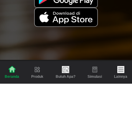
Produk
Butuh Apa?
Simulasi
Lainnya
Beranda
Produk
Berita dan Artikel
Gadai
Emas
Pinjaman
Inspirasi
Emas
Investasi
Jasa Lainnya
Simulasi
Bantuan
Tabungan Emas
Syarat & Ketentuan