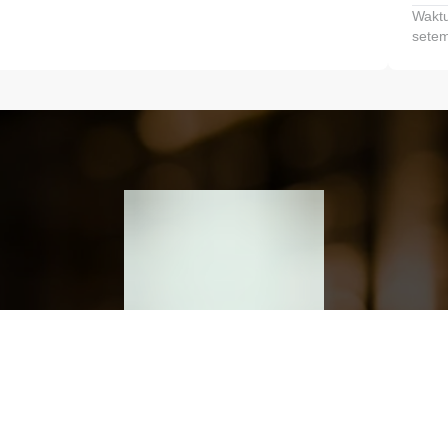
Waktu
setem
h dan Kembangkan Finansialmu #MulaiD
Klik link untuk mengunduh aplikasi