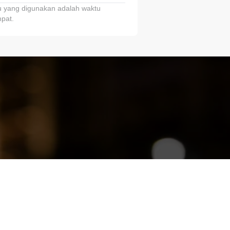
 yang digunakan adalah waktu
pat.
ariTring!”