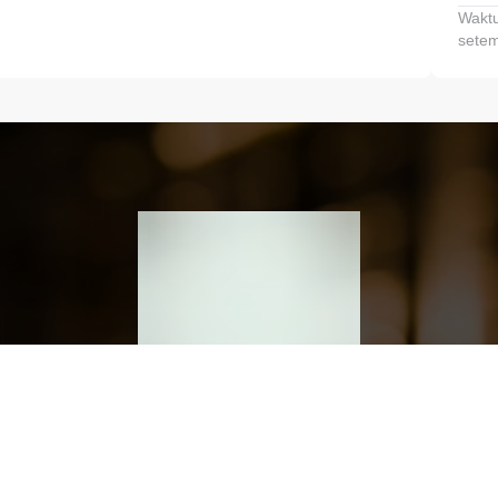
Waktu
setem
h dan Kembangkan Finansialmu #MulaiD
Klik link untuk mengunduh aplikasi