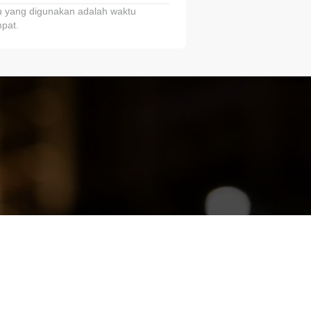
 yang digunakan adalah waktu
pat.
ariTring!”