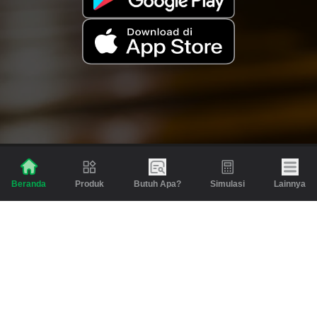
Produk
Butuh Apa?
Simulasi
Lainnya
Beranda
Produk
Berita dan Artikel
Gadai
Emas
Pinjaman
Inspirasi
Emas
Investasi
Jasa Lainnya
Simulasi
Bantuan
Tabungan Emas
Syarat & Ketentuan