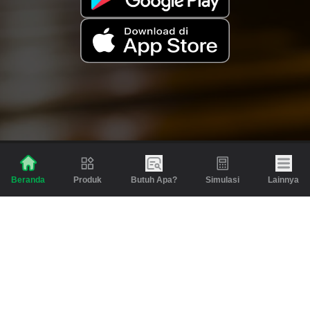
Produk
Butuh Apa?
Simulasi
Lainnya
Beranda
Produk
Berita dan Artikel
Gadai
Emas
Pinjaman
Inspirasi
Emas
Investasi
Jasa Lainnya
Simulasi
Bantuan
Tabungan Emas
Syarat & Ketentuan