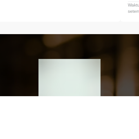
Waktu
setem
h dan Kembangkan Finansialmu #MulaiD
Klik link untuk mengunduh aplikasi