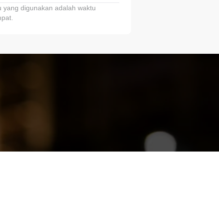
 yang digunakan adalah waktu
pat.
ariTring!”