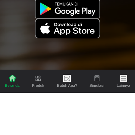
Produk
Butuh Apa?
Simulasi
Lainnya
Beranda
Produk
Berita dan Artikel
Gadai
Emas
Pinjaman
Inspirasi
Emas
Investasi
Jasa Lainnya