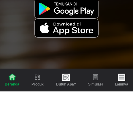
Produk
Butuh Apa?
Simulasi
Lainnya
Beranda
Produk
Berita dan Artikel
Gadai
Emas
Pinjaman
Inspirasi
Emas
Investasi
Jasa Lainnya