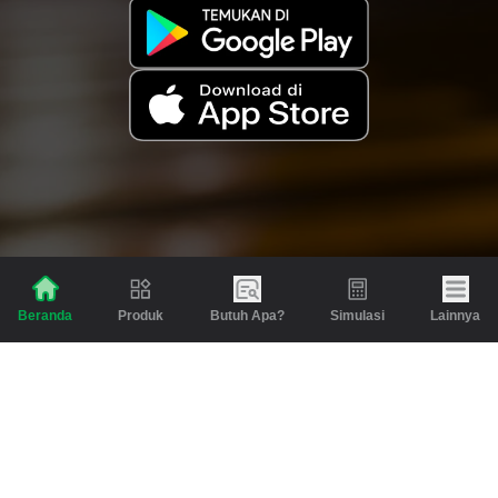
Produk
Butuh Apa?
Simulasi
Lainnya
Beranda
Produk
Berita dan Artikel
Gadai
Emas
Pinjaman
Inspirasi
Emas
Investasi
Jasa Lainnya