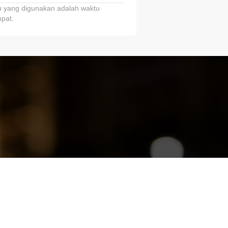
 yang digunakan adalah waktu
pat.
ariTring!”