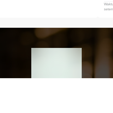
Waktu
setem
h dan Kembangkan Finansialmu #MulaiD
Klik link untuk mengunduh aplikasi