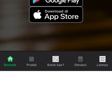
Produk
Butuh Apa?
Simulasi
Lainnya
Beranda
Produk
Berita dan Artikel
Gadai
Emas
Pinjaman
Inspirasi
Emas
Investasi
Jasa Lainnya
Simulasi
Bantuan
Tabungan Emas
Syarat & Ketentuan