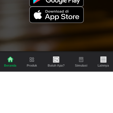
Produk
Butuh Apa?
Simulasi
Lainnya
Beranda
Produk
Berita dan Artikel
Gadai
Emas
Pinjaman
Inspirasi
Emas
Investasi
Jasa Lainnya
Simulasi
Bantuan
Tabungan Emas
Syarat & Ketentuan