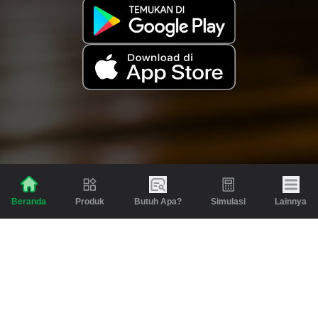
Produk
Butuh Apa?
Simulasi
Lainnya
Beranda
Produk
Berita dan Artikel
Gadai
Emas
Pinjaman
Inspirasi
Emas
Investasi
Jasa Lainnya