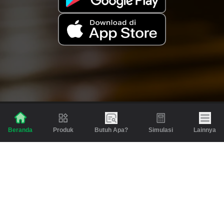
Produk
Butuh Apa?
Simulasi
Lainnya
Beranda
Produk
Berita dan Artikel
Gadai
Emas
Pinjaman
Inspirasi
Emas
Investasi
Jasa Lainnya
Simulasi
Bantuan
Tabungan Emas
Syarat & Ketentuan